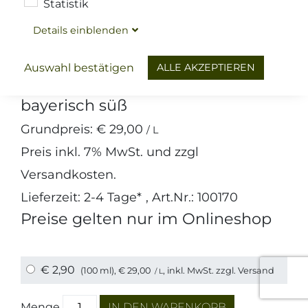
Statistik
Details
ein
blenden
Brotzeit & Küche
Senf
Hausmacher Senf
ALLE AKZEPTIEREN
Auswahl bestätigen
bayerisch süß
Grundpreis:
€ 29,00
/ L
Preis inkl.
7%
MwSt. und zzgl
Versandkosten
.
Lieferzeit: 2-4 Tage*
, Art.Nr.: 100170
Preise gelten nur im Onlineshop
€ 2,90
(100 ml),
€ 29,00
, inkl. MwSt. zzgl.
Versand
/ L
Menge