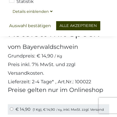
Statistik
Details
ein
blenden
Fleisch
Niederbayerisches Landschwein
ALLE AKZEPTIEREN
Auswahl bestätigen
Kotelett mit Speck
vom Bayerwaldschwein
Grundpreis:
€ 14,90
/ Kg
Preis inkl.
7%
MwSt. und zzgl
Versandkosten
.
Lieferzeit: 2-4 Tage*
, Art.Nr.: 100022
Preise gelten nur im Onlineshop
€ 14,90
(1 Kg),
€ 14,90
, inkl. MwSt. zzgl.
Versand
/ Kg