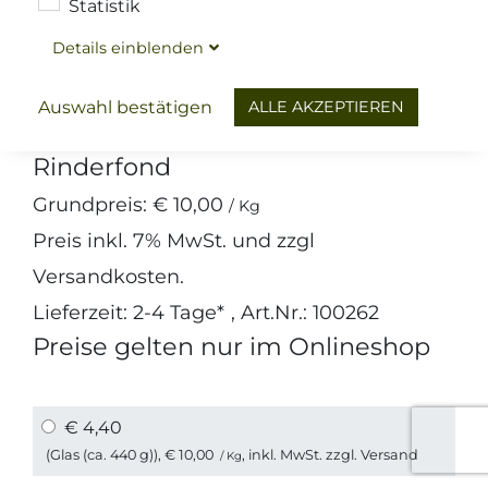
Statistik
Details
ein
blenden
Wurst
Gläser
Ochsenkraftbrühe
ALLE AKZEPTIEREN
Auswahl bestätigen
Rinderfond
Grundpreis:
€ 10,00
/ Kg
Preis inkl.
7%
MwSt. und zzgl
Versandkosten
.
Lieferzeit: 2-4 Tage*
, Art.Nr.: 100262
Preise gelten nur im Onlineshop
€ 4,40
(Glas (ca. 440 g)),
€ 10,00
, inkl. MwSt. zzgl.
Versand
/ Kg