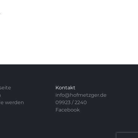
,
seite
Kontakt
n
info@hofmetzger.de
e werden
09923 / 2240
Facebook