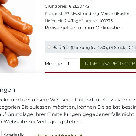
Grundpreis:
€ 21,90
/ Kg
Preis inkl.
7%
MwSt. und zzgl
Versandkosten
.
Lieferzeit: 2-4 Tage*
, Art.Nr.: 100273
Preise gelten nur im Onlineshop
€ 5,48
(Packung (ca. 250 g) 4 Stück),
€ 2
Menge
Dieser Artikel wird gekühlt vers
Ihre
Versandoptionen
und die
Li
ungen
wecke und um unsere Webseite laufend für Sie zu verbes
tegorien Sie zulassen möchten, können Sie selbst best
DIESEN ARTIKEL TEILEN
auf Grundlage Ihrer Einstellungen gegebenenfalls nicht
er Webseite zur Verfügung stehen.
FRAGEN ZU DIESEM ARTIKEL?
Statistik
Details
blenden
ein