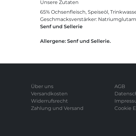
Unsere Zutaten
65% Ochsenfleisch,
Speiseöl,
Trinkwasse
Geschmacksverstärker: Natriumglutam
Senf und Sellerie
Allergene:
Senf und Sellerie.
Über uns
AGB
Versandkosten
Datensc
Widerrufsrecht
Impres
Zahlung und Versand
Cookie E