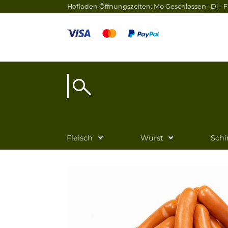
Hofladen Öffnungszeiten: Mo Geschlossen · Di - Fr
Fleisch
Wurst
Sch