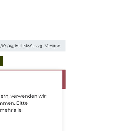
1,90
, inkl. MwSt. zzgl.
Versand
/ Kg
chickt. Bitte beachten Sie
eferzeit
.
sern, verwenden wir
immen. Bitte
 mehr alle