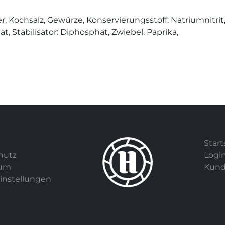
r,
Kochsalz,
Gewürze,
Konservierungsstoff: Natriumnitrit
at,
Stabilisator: Diphosphat,
Zwiebel,
Paprika,
Start
hutz
Logi
sum
Kund
instellungen