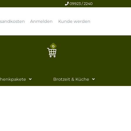
09923 / 2240
rsandkosten
Anmelden
Kunde werden
0
chenkpakete
Brotzeit & Küche