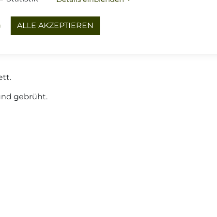
onen
Versand
n
ALLE AKZEPTIEREN
stem Rindfleisch von unseren Bayerwald Ochsen
tt.
und gebrüht.