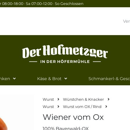
 08:00–18:00 · Sa 07:00–12:00 · So Geschlossen
Ve
inken
Käse & Brot
Schmankerl-& Ges
Wurst
Würstchen & Knacker
Wurst
Wurst vom OX / Rind
Wiener vom Ox
100% Bayerwald-OX