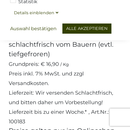
Statistik
Details
ein
blenden
Fleisch
Niederbayerisches Geflügel
Bauernente
ALLE AKZEPTIEREN
Auswahl bestätigen
schlachtfrisch vom Bauern (evtl.
tiefgefroren)
Grundpreis:
€ 16,90
/ Kg
Preis inkl.
7%
MwSt. und zzgl
Versandkosten
.
Lieferzeit: Wir versenden Schlachtfrisch,
und bitten daher um Vorbestellung!
Lieferzeit bis zu einer Woche.*
, Art.Nr.:
100183