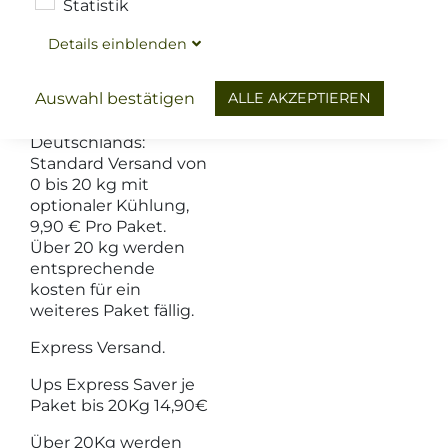
Kein Versand auf
Statistik
Deutsche Inseln!
Details
ein
blenden
Versandkosten
(inklusive gesetzliche
ALLE AKZEPTIEREN
Auswahl bestätigen
Mehrwertsteuer)
Lieferungen innerhalb
Deutschlands:
Standard Versand von
0 bis 20 kg mit
optionaler Kühlung,
9,90 € Pro Paket.
Über 20 kg werden
entsprechende
kosten für ein
weiteres Paket fällig.
Express Versand.
Ups Express Saver je
Paket bis 20Kg 14,90€
Über 20Kg werden