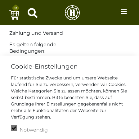
0
Zahlung und Versand
Es gelten folgende
Bedingungen:
Versandbedingungen
Cookie-Einstellungen
Die Lieferung erfolgt
innerhalb
Für statistische Zwecke und um unsere Webseite
Deutschlands und in
laufend für Sie zu verbessern, verwenden wir Cookies.
die nachstehenden
Welche Kategorien Sie zulassen möchten, können Sie
Länder: Österreich,
selbst bestimmen. Bitte beachten Sie, dass auf
Frankreich,
Grundlage Ihrer Einstellungen gegebenenfalls nicht
Spanien, Italien,
mehr alle Funktionalitäten der Webseite zur
Tschechien, Polen,
Verfügung stehen.
Griechenland,
England, Dänemark,
Notwendig