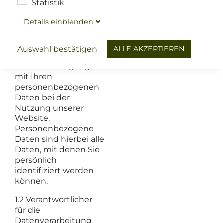
Statistik
dass Sie unsere
Website besuchen
Details
ein
blenden
und bedanken uns
für Ihr Interesse. Im
Folgenden
ALLE AKZEPTIEREN
Auswahl bestätigen
informieren wir Sie
über den Umgang
mit Ihren
personenbezogenen
Daten bei der
Nutzung unserer
Website.
Personenbezogene
Daten sind hierbei alle
Daten, mit denen Sie
persönlich
identifiziert werden
können.
1.2 Verantwortlicher
für die
Datenverarbeitung