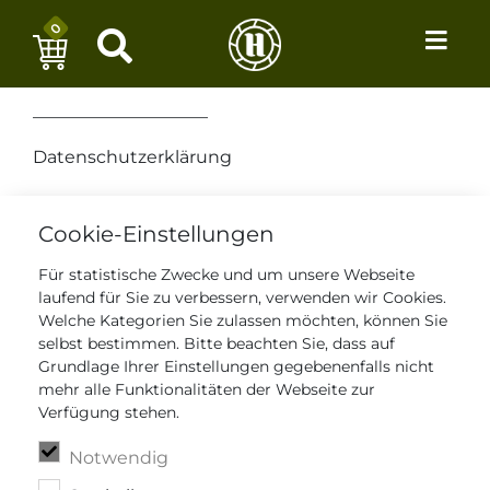
0
––––––––––––––––––––
Datenschutzerklärung
––––––––––––––––––––
Cookie-Einstellungen
Für statistische Zwecke und um unsere Webseite
laufend für Sie zu verbessern, verwenden wir Cookies.
1) Information über
Welche Kategorien Sie zulassen möchten, können Sie
die Erhebung
selbst bestimmen. Bitte beachten Sie, dass auf
personenbezogener
Grundlage Ihrer Einstellungen gegebenenfalls nicht
Daten und
mehr alle Funktionalitäten der Webseite zur
Kontaktdaten des
Verfügung stehen.
Verantwortlichen
Notwendig
1.1 Wir freuen uns,