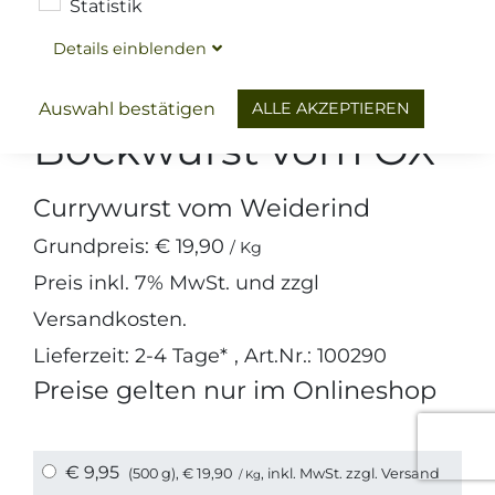
Statistik
Details
ein
blenden
Wurst
Würstchen & Knacker
Wurst
Wurst vom OX / Rind
ALLE AKZEPTIEREN
Auswahl bestätigen
Bockwurst vom OX
Currywurst vom Weiderind
Grundpreis:
€ 19,90
/ Kg
Preis inkl.
7%
MwSt. und zzgl
Versandkosten
.
Lieferzeit: 2-4 Tage*
, Art.Nr.: 100290
Preise gelten nur im Onlineshop
€ 9,95
(500 g),
€ 19,90
, inkl. MwSt. zzgl.
Versand
/ Kg