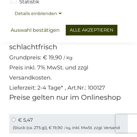
Statistik
Details
ein
blenden
Fleisch
Niederbayerisches Geflügel
Hähnchen Brustfilet
ALLE AKZEPTIEREN
Auswahl bestätigen
schlachtfrisch
Grundpreis:
€ 19,90
/ Kg
Preis inkl.
7%
MwSt. und zzgl
Versandkosten
.
Lieferzeit: 2-4 Tage*
, Art.Nr.: 100127
Preise gelten nur im Onlineshop
€ 5,47
(Stück (ca. 275 g)),
€ 19,90
, inkl. MwSt. zzgl.
Versand
/ Kg