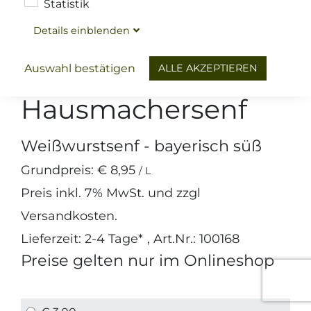
Statistik
Details
ein
blenden
Brotzeit & Küche
Senf
Händlmeier
ALLE AKZEPTIEREN
Auswahl bestätigen
Hausmachersenf
Weißwurstsenf - bayerisch süß
Grundpreis:
€ 8,95
/ L
Preis inkl.
7%
MwSt. und zzgl
Versandkosten
.
Lieferzeit: 2-4 Tage*
, Art.Nr.: 100168
Preise gelten nur im Onlineshop