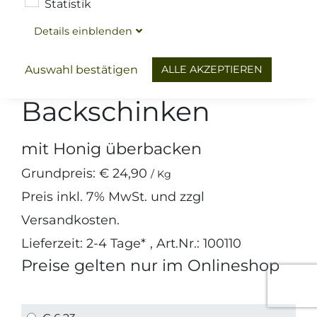
Statistik
Details
ein
blenden
Schinken
Kochschinken
Honig
ALLE AKZEPTIEREN
Auswahl bestätigen
Backschinken
mit Honig überbacken
Grundpreis:
€ 24,90
/ Kg
Preis inkl.
7%
MwSt. und zzgl
Versandkosten
.
Lieferzeit: 2-4 Tage*
, Art.Nr.: 100110
Preise gelten nur im Onlineshop