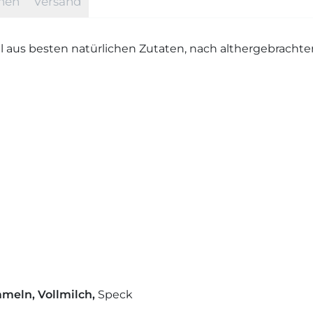
onen
Versand
 aus besten natürlichen Zutaten, nach althergebracht
meln,
Vollmilch,
Speck