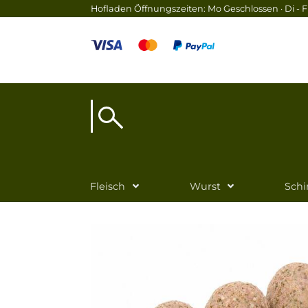
Hofladen Öffnungszeiten: Mo Geschlossen · Di - Fr
Fleisch
Wurst
Sch