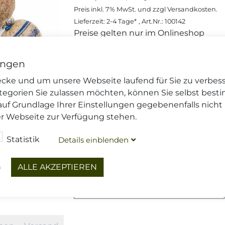
Preis inkl.
7%
MwSt. und zzgl
Versandkosten
.
Lieferzeit: 2-4 Tage*
, Art.Nr.: 100142
Preise gelten nur im Onlineshop
ungen
€ 1,50
(Stück (ca. 100 g)),
€ 15,00
, ink
/ Kg
wecke und um unsere Webseite laufend für Sie zu verbes
Menge
tegorien Sie zulassen möchten, können Sie selbst best
auf Grundlage Ihrer Einstellungen gegebenenfalls nicht
er Webseite zur Verfügung stehen.
Dieser Artikel wird gekühlt vers
Ihre
Versandoptionen
und die
Li
Statistik
Details
blenden
ein
DIESEN ARTIKEL TEILEN
n
ALLE AKZEPTIEREN
FRAGEN ZU DIESEM ARTIKEL?