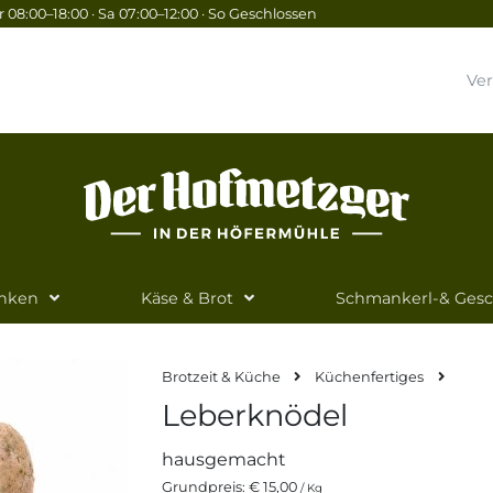
 08:00–18:00 · Sa 07:00–12:00 · So Geschlossen
Ve
inken
Käse & Brot
Schmankerl-& Ges
Brotzeit & Küche
Küchenfertiges
Leberknödel
hausgemacht
Grundpreis:
€ 15,00
/ Kg