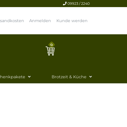
09923 / 2240
rsandkosten
Anmelden
Kunde werden
0
chenkpakete
Brotzeit & Küche