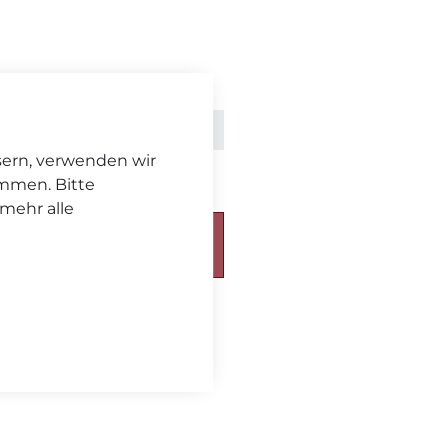
l. MwSt. zzgl.
Versand
sern, verwenden wir
immen. Bitte
 mehr alle
chickt. Bitte beachten Sie
eferzeit
.