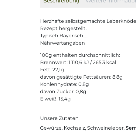
Beschreibung
Weitere Informati
Herzhafte selbstgemachte Leberknödel
Rezept hergestellt.
Typisch Bayerisch.....
Nährwertangaben
100g enthalten durchschnittlich:
Brennwert: 1.110,6 kJ / 265,3 kcal
Fett: 22,1g
davon gesättigte Fettsäuren: 8,8g
Kohlenhydrate: 0,8g
davon Zucker: 0,8g
Eiweiß: 15,4g
Unsere Zutaten
Gewürze,
Kochsalz,
Schweineleber,
Sem