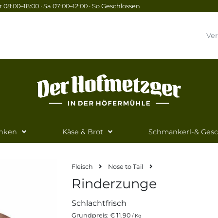
 08:00–18:00 · Sa 07:00–12:00 · So Geschlossen
Ve
inken
Käse & Brot
Schmankerl-& Ges
Fleisch
Nose to Tail
Rinderzunge
Schlachtfrisch
Grundpreis:
€ 11,90
/ Kg