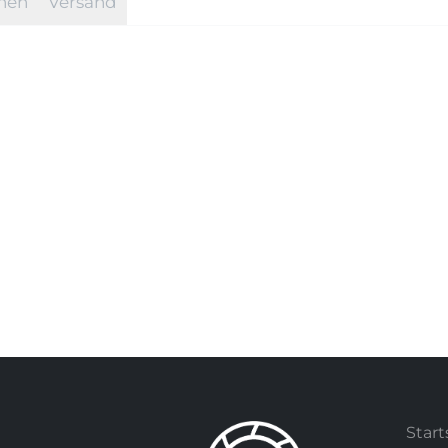
onen
Versand
Start