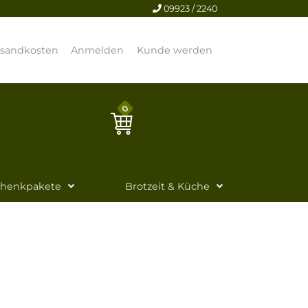
09923 / 2240
rsandkosten
Anmelden
Kunde werden
0
chenkpakete
Brotzeit & Küche