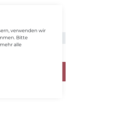
sern, verwenden wir
immen. Bitte
nkl. MwSt. zzgl.
Versand
 mehr alle
chickt. Bitte beachten Sie
eferzeit
.