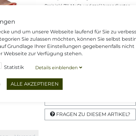
Preis inkl.
7%
MwSt. und zzgl
Versandkosten
.
Lieferzeit: 2-4 Tage*
, Art.Nr.: 100238
Preise gelten nur im Onlineshop
ungen
wecke und um unsere Webseite laufend für Sie zu verbes
tegorien Sie zulassen möchten, können Sie selbst best
€ 19,04
(Stück (ca. 1.6 Kg)),
€ 11,90
, i
/ Kg
auf Grundlage Ihrer Einstellungen gegebenenfalls nicht
er Webseite zur Verfügung stehen.
Menge
Statistik
Details
blenden
ein
Dieser Artikel wird gekühlt vers
Ihre
Versandoptionen
und die
Li
n
ALLE AKZEPTIEREN
DIESEN ARTIKEL TEILEN
FRAGEN ZU DIESEM ARTIKEL?